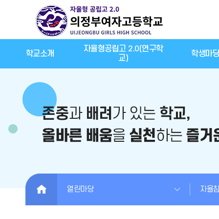
자율형공립고 2.0(연구학
학교소개
학생마
교)
HOME
열린마당
자율