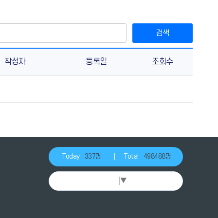
검색
작성자
등록일
조회수
Today
337명
Total
498488명
Select Language
▼