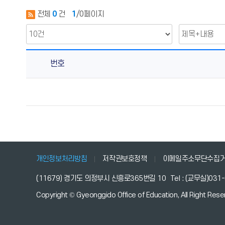
전체
0
건
1
/0페이지
번호
행
정
실
자
료
방
의
개인정보처리방침
저작권보호정책
이메일주소무단수집
게
(11679) 경기도 의정부시 신흥로365번길 10
Tel : (교무실)031
시
물
Copyright © Gyeonggido Office of Education, All Right Rese
번
호,