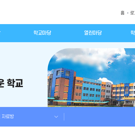
홈
로
당
학교마당
열린마당
학
 자료방