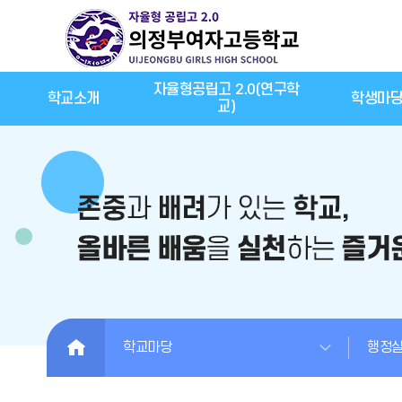
자율형공립고 2.0(연구학
학교소개
학생마
교)
HOME
학교마당
행정실