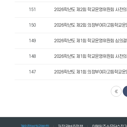
목,
작
151
2026학년도 제2회 학교운영위원회 사전의견
성
자,
150
2026학년도 제2회 의정부여자고등학교운
등
록
149
2026학년도 제1회 학교운영위원회 심의결
일,
조
148
2026학년도 제1회 학교운영위원회 사전의견
회
수
정
147
2026학년도 제1회 의정부여자고등학교운
보
를
확
인
할
수
있
습
개인정보처리방침
저작권보호정책
이메일주소무단수집