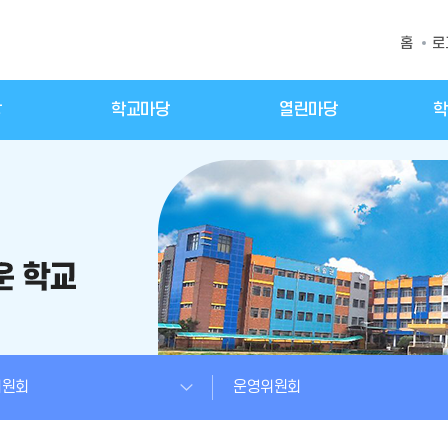
홈
로
당
학교마당
열린마당
학
위원회
운영위원회