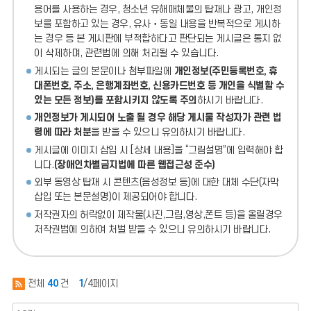
용어를 사용하는 경우, 청소년 유해매체물의 탑재나 광고, 개인정
보를 포함하고 있는 경우, 유사‧동일 내용을 반복적으로 게시하
는 경우 등 본 게시판에 부적합하다고 판단되는 게시글은 통지 없
이 삭제하며, 관련법에 의해 처리될 수 있습니다.
게시되는 글의 본문이나 첨부파일에
개인정보(주민등록번호, 휴
대폰번호, 주소, 은행계좌번호, 신용카드번호 등 개인을 식별할 수
있는 모든 정보)를 포함시키지 않도록 주의
하시기 바랍니다.
개인정보가 게시되어 노출 될 경우 해당 게시물 작성자가 관련 법
령에 따라 처분
을 받을 수 있으니 유의하시기 바랍니다.
게시글에 이미지 삽입 시 [상세 내용]을 “그림설명”에 입력해야 합
니다.
(장애인차별금지법에 따른 웹접근성 준수)
외부 동영상 탑재 시 콘텐츠(음성정보 등)에 대한 대체 수단(자막
삽입 또는 본문설명)이 제공되어야 합니다.
저작권자의 허락없이 제작물(사진,그림,영상,폰트 등)을 올릴경우
저작권법에 의하여 처벌 받을 수 있으니 유의하시기 바랍니다.
전체
40
건
1
/4페이지