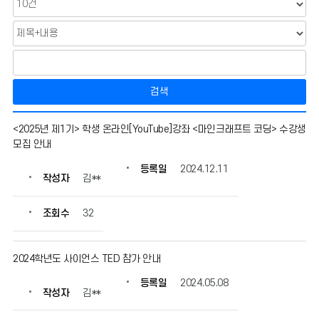
검색
각
<2025년 제1기> 학생 온라인[YouTube]강좌 <마인크래프트 코딩> 수강생
종
모집 안내
대
회
등록일
2024.12.11
작성자
김**
안
내
의
조회수
32
게
시
물
2024학년도 사이언스 TED 참가 안내
번
등록일
2024.05.08
호,
작성자
김**
제
목,