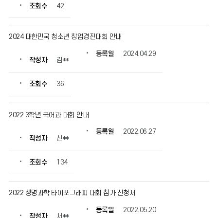
조회수
42
작
성
자,
2024 대한민국 청소년 창업경진대회 안내
등
록
등록일
2024.04.29
일,
작성자
김**
조
회
조회수
36
수
정
보
2022 3학년 국어과 대회 안내
를
확
등록일
2022.06.27
작성자
신**
인
할
수
조회수
134
있
습
니
2022 생명과학 타이포그래피 대회 참가 신청서
다.
등록일
2022.05.20
작성자
서**