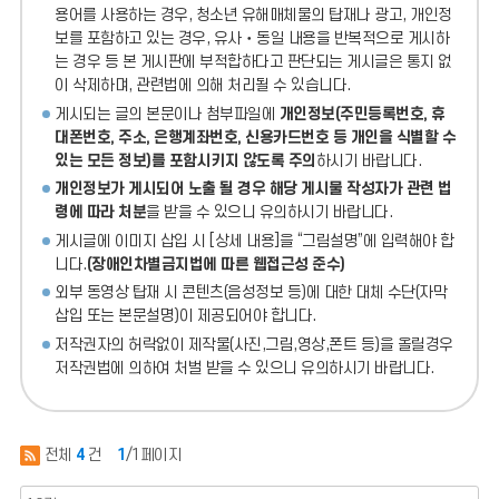
용어를 사용하는 경우, 청소년 유해매체물의 탑재나 광고, 개인정
보를 포함하고 있는 경우, 유사‧동일 내용을 반복적으로 게시하
는 경우 등 본 게시판에 부적합하다고 판단되는 게시글은 통지 없
이 삭제하며, 관련법에 의해 처리될 수 있습니다.
게시되는 글의 본문이나 첨부파일에
개인정보(주민등록번호, 휴
대폰번호, 주소, 은행계좌번호, 신용카드번호 등 개인을 식별할 수
있는 모든 정보)를 포함시키지 않도록 주의
하시기 바랍니다.
개인정보가 게시되어 노출 될 경우 해당 게시물 작성자가 관련 법
령에 따라 처분
을 받을 수 있으니 유의하시기 바랍니다.
게시글에 이미지 삽입 시 [상세 내용]을 “그림설명”에 입력해야 합
니다.
(장애인차별금지법에 따른 웹접근성 준수)
외부 동영상 탑재 시 콘텐츠(음성정보 등)에 대한 대체 수단(자막
삽입 또는 본문설명)이 제공되어야 합니다.
저작권자의 허락없이 제작물(사진,그림,영상,폰트 등)을 올릴경우
저작권법에 의하여 처벌 받을 수 있으니 유의하시기 바랍니다.
전체
4
건
1
/1페이지