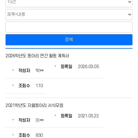
검색
동
2026학년도 동아리 연간 활동 계획서
아
리
등록일
2026.03.05
작성자
박**
활
동
의
조회수
110
게
시
물
2021학년도 자율동아리 서식모음
번
등록일
2021.03.22
호,
작성자
이**
제
목,
조회수
830
작