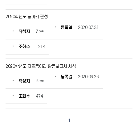
성
자,
2020학년도 동아리 편성
등
록
등록일
2020.07.31
일,
작성자
강**
조
회
조회수
1214
수
정
보
2020학년도 자율동아리 활동보고서 서식
를
확
등록일
2020.06.26
작성자
박**
인
할
수
조회수
474
있
습
니
1
다.